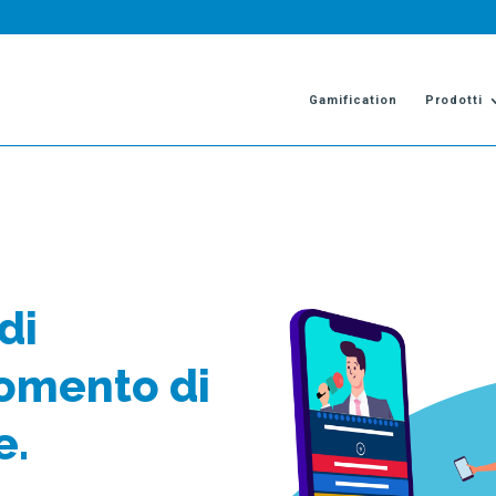
Gamification
Prodotti
di
omento di
e.